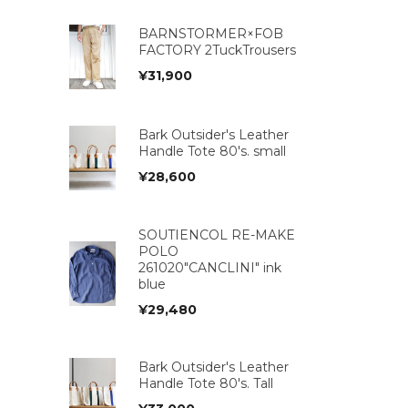
BARNSTORMER×FOB
FACTORY 2TuckTrousers
¥
31,900
Bark Outsider's Leather
Handle Tote 80's. small
¥
28,600
SOUTIENCOL RE-MAKE
POLO
261020"CANCLINI" ink
blue
¥
29,480
Bark Outsider's Leather
Handle Tote 80's. Tall