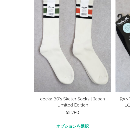
decka 80’s Skater Socks | Japan
PAN
Limited Edition
LO
¥
1,760
オプションを選択