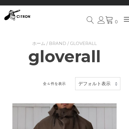
0
Skip
to
content
ホーム
/
BRAND
/ GLOVERALL
gloverall
デフォルト表示
全 4 件を表示