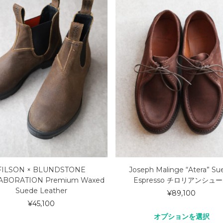
FILSON × BLUNDSTONE
Joseph Malinge “Atera” Su
ABORATION Premium Waxed
Espresso チロリアンシュ
Suede Leather
¥
89,100
¥
45,100
オプションを選択