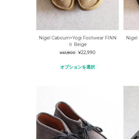
Nigel Cabourn×Yogi Footwear FINN
Nigel
Ⅱ Beige
¥
22,990
¥
41,800
オプションを選択