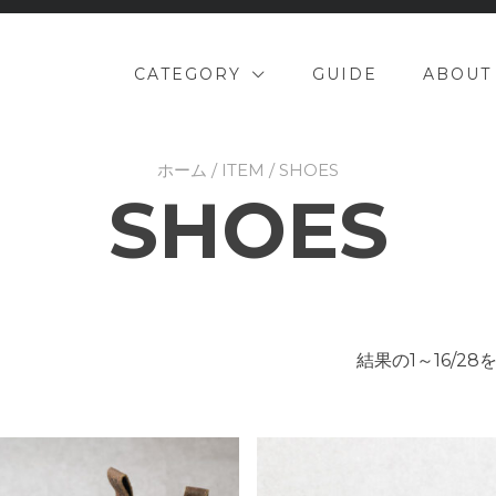
CATEGORY
GUIDE
ABOUT
ホーム
/
ITEM
/ SHOES
SHOES
結果の1～16/2