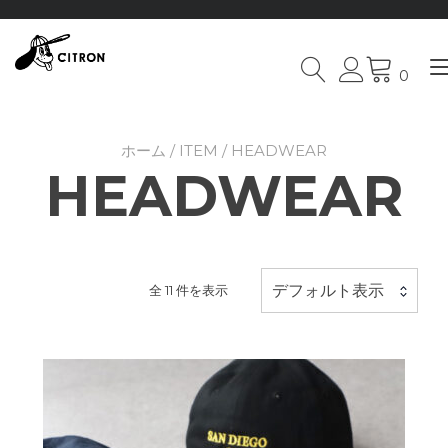
0
Skip
to
content
ホーム
/
ITEM
/ HEADWEAR
HEADWEAR
デフォルト表示
全 11 件を表示