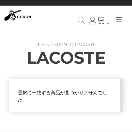
Tog
0
Skip
nav
to
content
ホーム
/
BRAND
/ LACOSTE
LACOSTE
選択に一致する商品が見つかりませんでし
た。