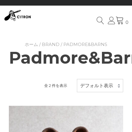
0
Skip
to
content
ホーム
/
BRAND
/ PADMORE&BARNS
Padmore&Bar
デフォルト表示
全 2 件を表示