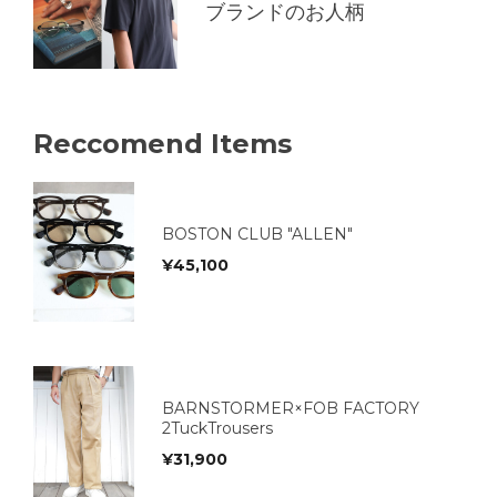
ブランドのお人柄
Reccomend Items
BOSTON CLUB "ALLEN"
¥
45,100
BARNSTORMER×FOB FACTORY
2TuckTrousers
¥
31,900