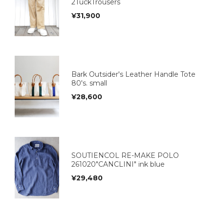
2TuckTrousers
¥
31,900
Bark Outsider's Leather Handle Tote
80's. small
¥
28,600
SOUTIENCOL RE-MAKE POLO
261020"CANCLINI" ink blue
¥
29,480