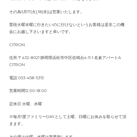
その為5月17(火),18(水)は営業いたします。
普段火曜水曜に行きたいのに行けないというお客様は是非この機
会にお越し下さいますと幸いです。
CITRON
住所:〒432-8021 静岡県浜松市中区佐鳴台4-11-1 名倉アパートA
CITRON
電話:053-458-5315
営業時間12:00-18:00
定休日 火曜、水曜
※毎月1度ファミリーDAYとして土曜、日曜にお休みを取らせて頂
きます。
その週は火曜、水曜は営業致します。