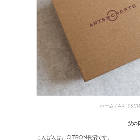
ホーム
/
ARTS&CR
父の
こんばんは。CITRON長沼です。