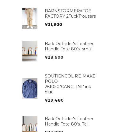
BARNSTORMER×FOB
FACTORY 2TuckTrousers
¥
31,900
Bark Outsider's Leather
Handle Tote 80's. small
¥
28,600
SOUTIENCOL RE-MAKE
POLO
261020"CANCLINI" ink
blue
¥
29,480
Bark Outsider's Leather
Handle Tote 80's. Tall