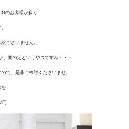
E:8のお客様が多く
す。
し訳ございません。
が、案の定というやつですね・・・
すので、是非ご検討くださいませ。
つを
VE]