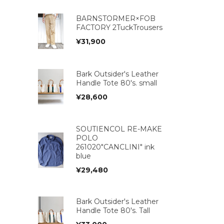
BARNSTORMER×FOB
FACTORY 2TuckTrousers
¥
31,900
Bark Outsider's Leather
Handle Tote 80's. small
¥
28,600
SOUTIENCOL RE-MAKE
POLO
261020"CANCLINI" ink
blue
¥
29,480
Bark Outsider's Leather
Handle Tote 80's. Tall