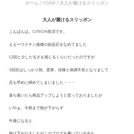
ホーム
/
YOAK
/ 大人が履けるスリッポン
大人が履けるスリッポン
こんばんは。CITRON長沼です。
ええ〜ワクチン接種の副反応をなめてました
1,2回と少しだるさを感じるくらいだったのですが
3回目はしっかり熱、悪寒、頭痛と体調不良となりまして
店も早めに締めてしまいました・・・
落ち着いたら商品アップしようと思っておりましたが
いやぁ、今朝まで熱が下がらず
午後になると
熱は下がりましたがこのブログを書いている今も