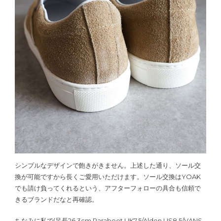
シンプルなデザインで飽きがきません。上述した通り、ソール交
換が可能ですから長くご愛用いただけます。ソール交換はYOAK
でも請け負ってくれるという、アフターフォローの具合も信頼で
きるブランドだなと再確認。
ちなみに私で(足長26.3cm Paraboot UK7.5/Alden US8.5/VANS