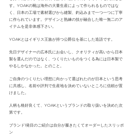
す。YOAKの靴は海外の大量生産によって作られるものではな
く、日本の工場で素材選びから縫製、釣込みまで一つ一つに丁寧
に作られています。デザインと熟練の技が融合した唯一無二のア
イテムを是非体感下さい。
YOAKとはイギリス王族が持つ公爵位を基にした造語です。
先日デザイナーの広本氏にお会いし、クオリティが高いから日本
製を選んだのではなく、つくりたいものをつくる為には日本製で
やるしかなかった。とのこと。
ご自身のつくりたい理想に向かって選ばれたのが日本という思考
に共感し、名前や評判で生産地を決めていないところに信頼が置
けました。
人柄も格好良くて、YOAKというブランドの取り扱いを決めた次
第です。
ブランド1発目のご紹介は自分が履きたくてオーダーしたスリッポ
ン