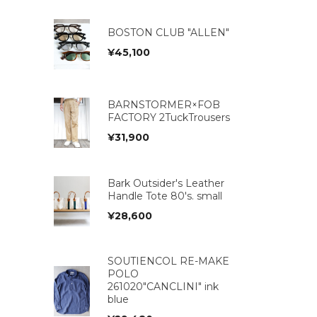
BOSTON CLUB "ALLEN"
¥
45,100
BARNSTORMER×FOB
FACTORY 2TuckTrousers
¥
31,900
Bark Outsider's Leather
Handle Tote 80's. small
¥
28,600
SOUTIENCOL RE-MAKE
POLO
261020"CANCLINI" ink
blue