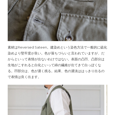
素材はReversed Sateen。建染めという染色方法で一般的に硫化
染めより堅牢度が良い。色が落ちづらいと言われていますが、だ
からといって表情が出ないわけではない。表面の凸凹、凸部分は
生地がこすれると白化といって綿の繊維が出てきて白っぽくな
る。凹部分は、色が濃く残る。結果、色の濃淡ははっきり出るの
で表情は良く出ます。