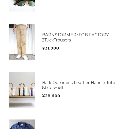
BARNSTORMER×FOB FACTORY
2TuckTrousers
¥
31,900
Bark Outsider's Leather Handle Tote
80's. small
¥
28,600