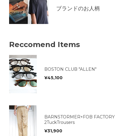
ブランドのお人柄
Reccomend Items
BOSTON CLUB "ALLEN"
¥
45,100
BARNSTORMER×FOB FACTORY
2TuckTrousers
¥
31,900