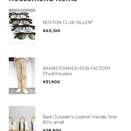
BOSTON CLUB "ALLEN"
¥
45,100
BARNSTORMER×FOB FACTORY
2TuckTrousers
¥
31,900
Bark Outsider's Leather Handle Tote
80's. small
¥
28,600