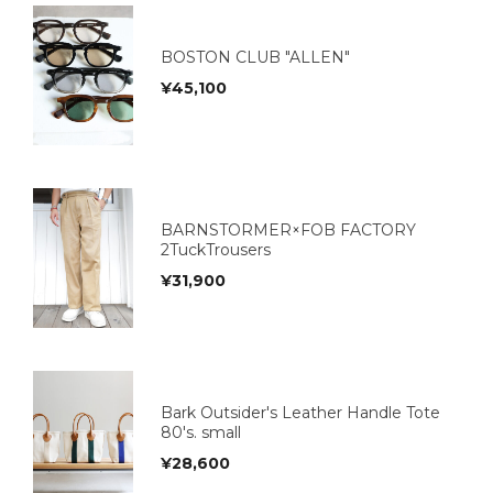
BOSTON CLUB "ALLEN"
¥
45,100
BARNSTORMER×FOB FACTORY
2TuckTrousers
¥
31,900
Bark Outsider's Leather Handle Tote
80's. small
¥
28,600