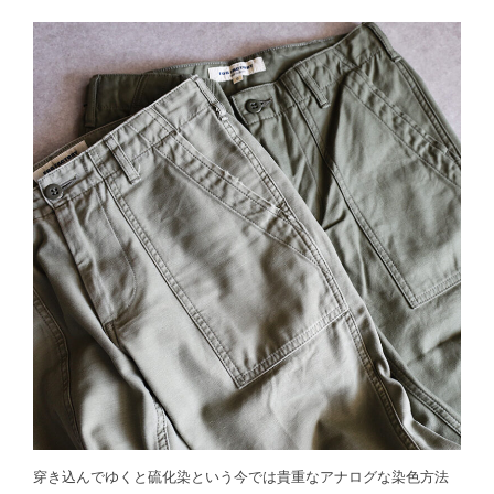
穿き込んでゆくと硫化染という今では貴重なアナログな染色方法