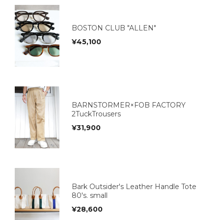
BOSTON CLUB "ALLEN"
¥
45,100
BARNSTORMER×FOB FACTORY
2TuckTrousers
¥
31,900
Bark Outsider's Leather Handle Tote
80's. small
¥
28,600