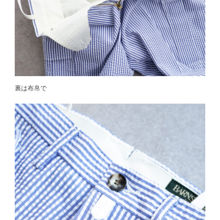
裏は布帛で