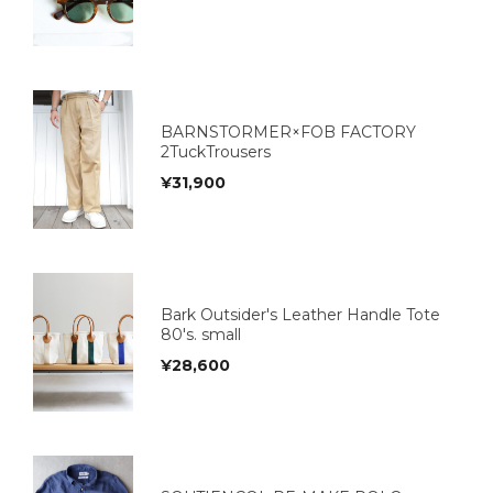
BARNSTORMER×FOB FACTORY
2TuckTrousers
¥
31,900
Bark Outsider's Leather Handle Tote
80's. small
¥
28,600