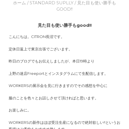
ホーム
/
STANDARD SUPLLY
/ 見た目も使い勝手も
GOOD!!
見た目も使い勝手もgood!!
こんにちは。CITRON長沼です。
定休日返上で東京出張でございます。
昨日のブログでもお伝えしましたが、本日19時より
上野の迷店Freeportとインスタグラムにて生配信します。
WORKERSの展示会を見に行きますのでその感想を中心に
服のことを色々とお話しさせて頂ければと思います。
お楽しみに。
WORKERSの新作はほぼ受注生産になるので絶対欲しい!!というお
客様はご予約をおすすめ致します。