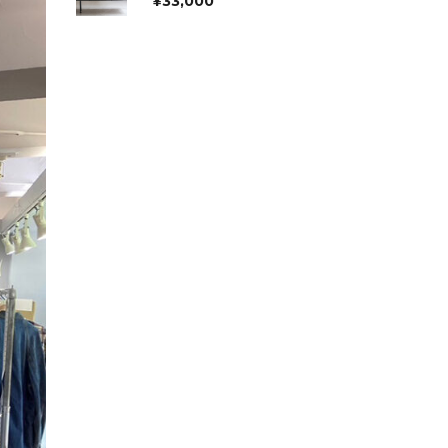
¥
33,000