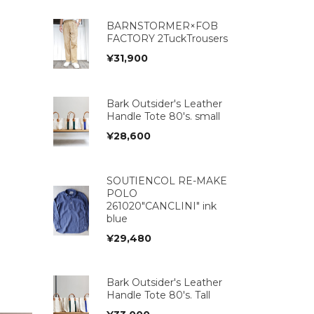
BARNSTORMER×FOB
FACTORY 2TuckTrousers
¥
31,900
Bark Outsider's Leather
Handle Tote 80's. small
¥
28,600
SOUTIENCOL RE-MAKE
POLO
261020"CANCLINI" ink
blue
¥
29,480
Bark Outsider's Leather
Handle Tote 80's. Tall