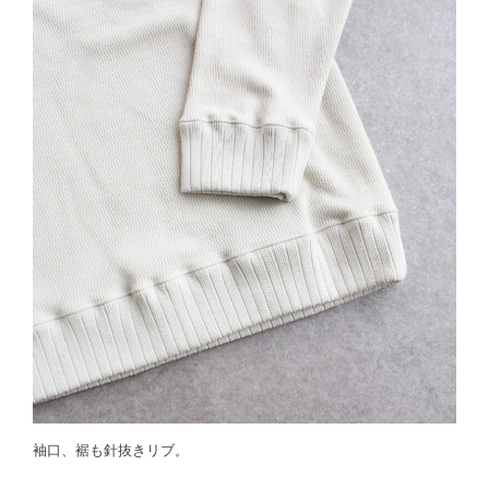
袖口、裾も針抜きリブ。