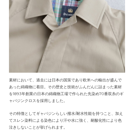
素材において、過去には日本の国策であり欧米への輸出が盛んで
あった綿織物に着目。その歴史と技術がふんだんに詰まった素材
を1893年創業の日本の綿織物工場で作られた先染め70番双糸のギ
ャバジンクロスを採用しました。
その特徴としてギャバジンらしい撥水/耐水性能を持つこと、加え
てスレン染料による染色により汗や水に強く、耐酸化性により色
泣きしないことが挙げられます。