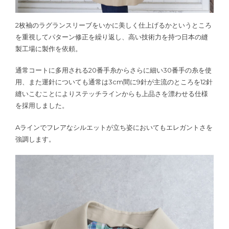
2枚袖のラグランスリーブをいかに美しく仕上げるかというところ
を重視してパターン修正を繰り返し、高い技術力を持つ日本の縫
製工場に製作を依頼。
通常コートに多用される20番手糸からさらに細い30番手の糸を使
用、また運針についても通常は3cm間に9針が主流のところを12針
縫いこむことによりステッチラインからも上品さを漂わせる仕様
を採用しました。
Aラインでフレアなシルエットが立ち姿においてもエレガントさを
強調します。