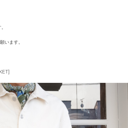
す。
承願います。
KET]