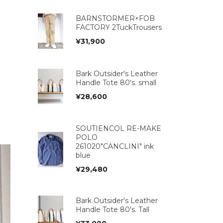
BARNSTORMER×FOB
FACTORY 2TuckTrousers
¥
31,900
Bark Outsider's Leather
Handle Tote 80's. small
¥
28,600
SOUTIENCOL RE-MAKE
POLO
261020"CANCLINI" ink
blue
¥
29,480
Bark Outsider's Leather
Handle Tote 80's. Tall