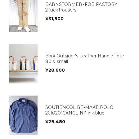
BARNSTORMER×FOB FACTORY
2TuckTrousers
¥
31,900
Bark Outsider's Leather Handle Tote
80's. small
¥
28,600
SOUTIENCOL RE-MAKE POLO
261020"CANCLINI" ink blue
¥
29,480