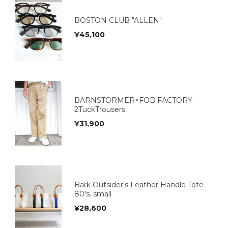
BOSTON CLUB "ALLEN"
¥
45,100
BARNSTORMER×FOB FACTORY
2TuckTrousers
¥
31,900
Bark Outsider's Leather Handle Tote
80's. small
¥
28,600