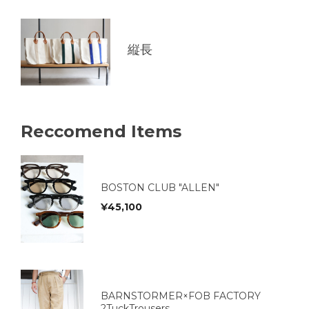
縦長
Reccomend Items
BOSTON CLUB "ALLEN"
¥
45,100
BARNSTORMER×FOB FACTORY
2TuckTrousers