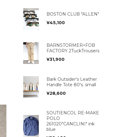
BOSTON CLUB "ALLEN"
¥
45,100
BARNSTORMER×FOB
FACTORY 2TuckTrousers
¥
31,900
Bark Outsider's Leather
Handle Tote 80's. small
¥
28,600
SOUTIENCOL RE-MAKE
POLO
261020"CANCLINI" ink
blue