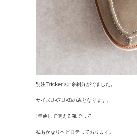
別注Tricker’sに余剰分がでました。
サイズUK7,UK8のみとなります。
1年通して使える靴でして
私もかなりヘビロテしております。