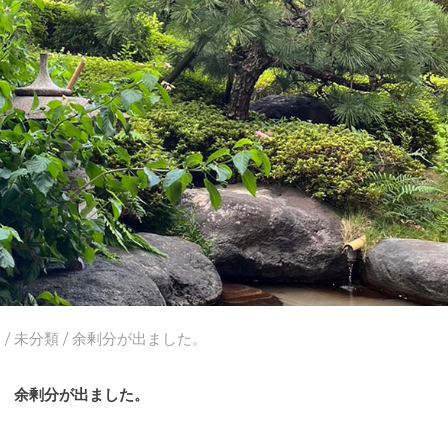
ム
/
未分類
/ 余剰分が出ました。
余剰分が出ました。