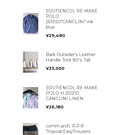
SOUTIENCOL RE-MAKE
POLO
261020"CANCLINI" ink
blue
¥
29,480
Bark Outsider's Leather
Handle Tote 80's. Tall
¥
33,000
SOUTIENCOL RE-MAKE
POLO-H 251210
CANCLINI LINEN
¥
26,180
comm.arch. R.P.R
Tropical EasyTrousers