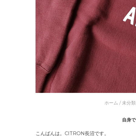
ホーム
/
未分類
自身で
こんばんは。CITRON長沼です。