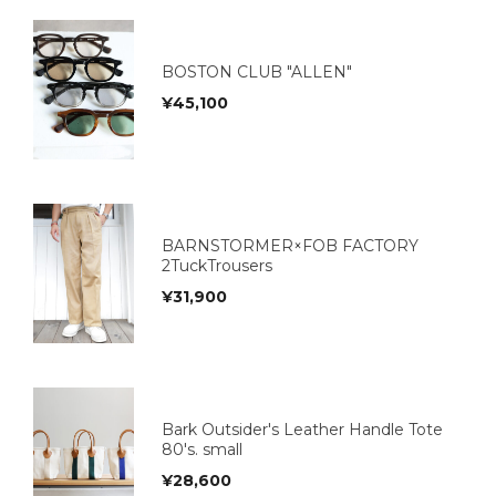
BOSTON CLUB "ALLEN"
¥
45,100
BARNSTORMER×FOB FACTORY
2TuckTrousers
¥
31,900
Bark Outsider's Leather Handle Tote
80's. small
¥
28,600