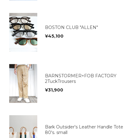
BOSTON CLUB "ALLEN"
¥
45,100
BARNSTORMER×FOB FACTORY
2TuckTrousers
¥
31,900
Bark Outsider's Leather Handle Tote
80's. small