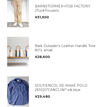
BARNSTORMER×FOB FACTORY
2TuckTrousers
¥
31,900
Bark Outsider's Leather Handle Tote
80's. small
¥
28,600
SOUTIENCOL RE-MAKE POLO
261020"CANCLINI" ink blue
¥
29,480