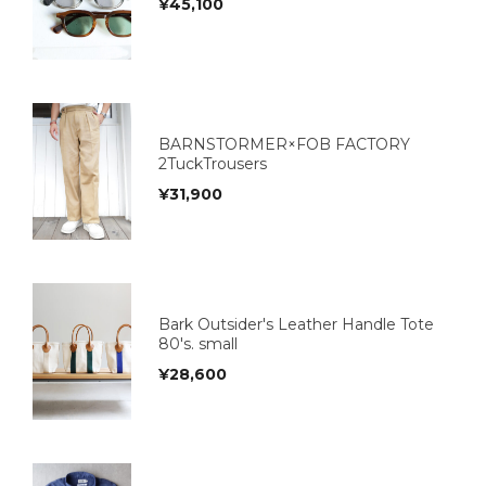
¥
45,100
BARNSTORMER×FOB FACTORY
2TuckTrousers
¥
31,900
Bark Outsider's Leather Handle Tote
80's. small
¥
28,600