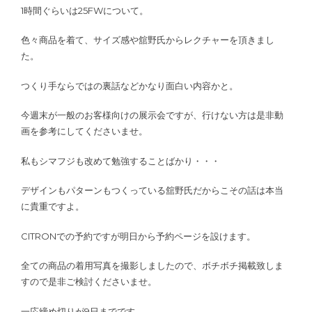
1時間ぐらいは25FWについて。
色々商品を着て、サイズ感や舘野氏からレクチャーを頂きまし
た。
つくり手ならではの裏話などかなり面白い内容かと。
今週末が一般のお客様向けの展示会ですが、行けない方は是非動
画を参考にしてくださいませ。
私もシマフジも改めて勉強することばかり・・・
デザインもパターンもつくっている舘野氏だからこその話は本当
に貴重ですよ。
CITRONでの予約ですが明日から予約ページを設けます。
全ての商品の着用写真を撮影しましたので、ボチボチ掲載致しま
すので是非ご検討くださいませ。
一応締め切りが9日までです。