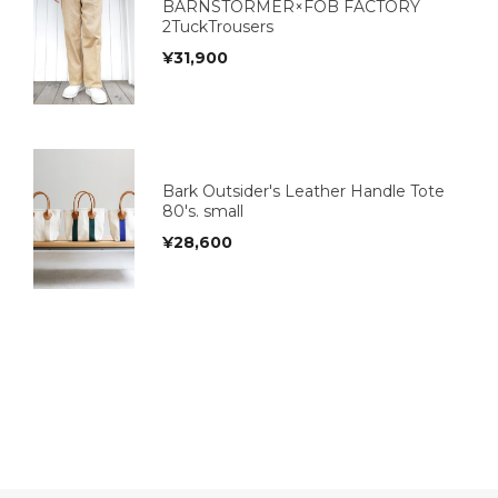
BARNSTORMER×FOB FACTORY
2TuckTrousers
¥
31,900
Bark Outsider's Leather Handle Tote
80's. small
¥
28,600