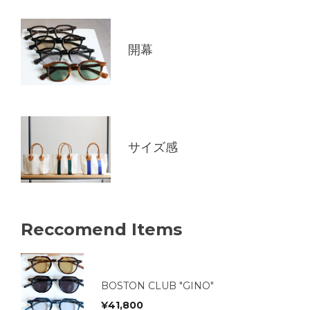
開幕
サイズ感
Reccomend Items
BOSTON CLUB "GINO"
¥
41,800