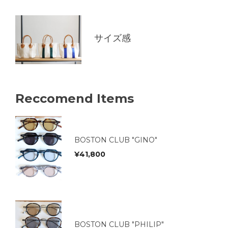
サイズ感
Reccomend Items
BOSTON CLUB "GINO"
¥
41,800
BOSTON CLUB "PHILIP"