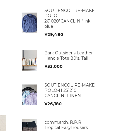
SOUTIENCOL RE-MAKE
POLO
261020"CANCLINI" ink
blue
¥
29,480
Bark Outsider's Leather
Handle Tote 80's. Tall
¥
33,000
SOUTIENCOL RE-MAKE
POLO-H 251210
CANCLINI LINEN
¥
26,180
comm.arch. R.P.R
Tropical EasyTrousers