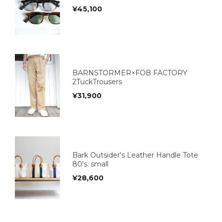
¥
45,100
BARNSTORMER×FOB FACTORY
2TuckTrousers
¥
31,900
Bark Outsider's Leather Handle Tote
80's. small
¥
28,600