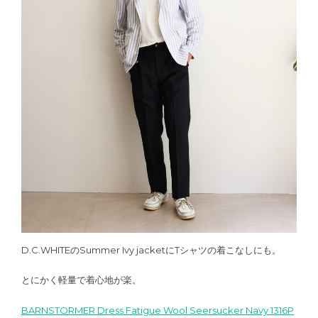
D.C.WHITEのSummer Ivy jacketにTシャツの着こなしにも。
とにかく軽量で着心地が楽。
BARNSTORMER Dress Fatigue Wool Seersucker Navy 1316P