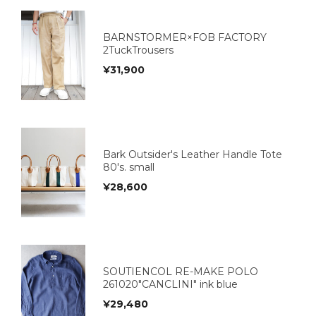
BARNSTORMER×FOB FACTORY
2TuckTrousers
¥
31,900
Bark Outsider's Leather Handle Tote
80's. small
¥
28,600
SOUTIENCOL RE-MAKE POLO
261020"CANCLINI" ink blue
¥
29,480