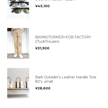
¥
45,100
BARNSTORMER×FOB FACTORY
2TuckTrousers
¥
31,900
Bark Outsider's Leather Handle Tote
80's. small
¥
28,600