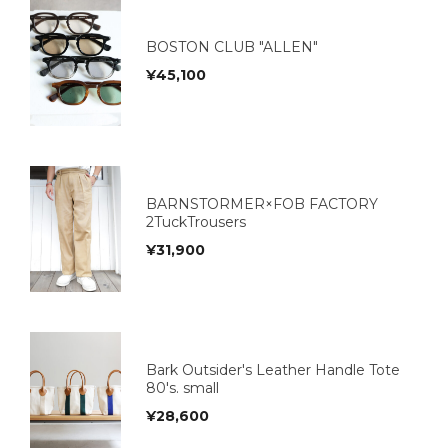
BOSTON CLUB "ALLEN"
¥
45,100
BARNSTORMER×FOB FACTORY
2TuckTrousers
¥
31,900
Bark Outsider's Leather Handle Tote
80's. small
¥
28,600