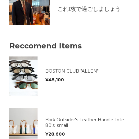
これ1枚で過ごしましょう
Reccomend Items
BOSTON CLUB "ALLEN"
¥
45,100
Bark Outsider's Leather Handle Tote
80's. small
¥
28,600