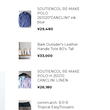
SOUTIENCOL RE-MAKE
POLO
261020"CANCLINI" ink
blue
¥
29,480
Bark Outsider's Leather
Handle Tote 80's. Tall
¥
33,000
SOUTIENCOL RE-MAKE
POLO-H 251210
CANCLINI LINEN
¥
26,180
comm.arch. R.P.R
Tropical EasyTrousers