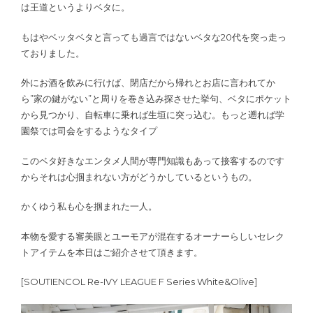
は王道というよりベタに。
もはやベッタベタと言っても過言ではないベタな20代を突っ走っ
ておりました。
外にお酒を飲みに行けば、閉店だから帰れとお店に言われてか
ら”家の鍵がない”と周りを巻き込み探させた挙句、ベタにポケット
から見つかり、自転車に乗れば生垣に突っ込む。もっと遡れば学
園祭では司会をするようなタイプ
このベタ好きなエンタメ人間が専門知識もあって接客するのです
からそれは心掴まれない方がどうかしているというもの。
かくゆう私も心を掴まれた一人。
本物を愛する審美眼とユーモアが混在するオーナーらしいセレク
トアイテムを本日はご紹介させて頂きます。
[SOUTIENCOL Re-IVY LEAGUE F Series White&Olive]