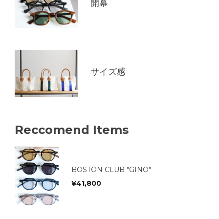
開幕
サイズ感
Reccomend Items
BOSTON CLUB "GINO"
¥
41,800