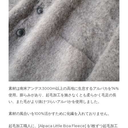
素材は南米アンデス3000m以上の高地に生息するアルパカを74%
使用。膨らみがあり、起毛加工を施さなくとも柔らかく毛足の長
い、また毛がより抜けづらいアルパかを使用しました。
素材の風合いを100%活かすために化繊を入れておりません。
起毛加工職人に、[Alpaca Little Boa Fleece] を1枚ずつ起毛加工