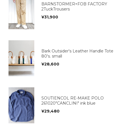
BARNSTORMER×FOB FACTORY
2TuckTrousers
¥
31,900
Bark Outsider's Leather Handle Tote
80's. small
¥
28,600
SOUTIENCOL RE-MAKE POLO
261020"CANCLINI" ink blue
¥
29,480