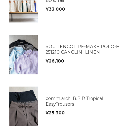
80's. Tall
¥
33,000
SOUTIENCOL RE-MAKE POLO-H
251210 CANCLINI LINEN
¥
26,180
comm.arch. R.P.R Tropical
EasyTrousers
¥
25,300