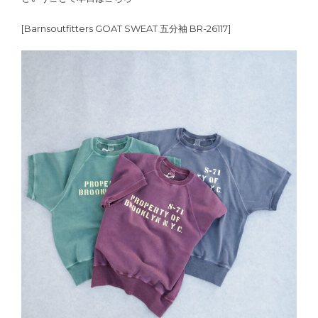
[Barnsoutfitters GOAT SWEAT 五分袖 BR-26117]