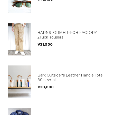
BARNSTORMER×FOB FACTORY
2TuckTrousers
¥
31,900
Bark Outsider's Leather Handle Tote
80's. small
¥
28,600