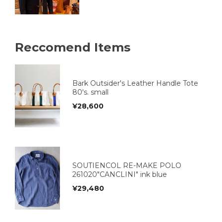
Reccomend Items
Bark Outsider's Leather Handle Tote
80's. small
¥
28,600
SOUTIENCOL RE-MAKE POLO
261020"CANCLINI" ink blue
¥
29,480